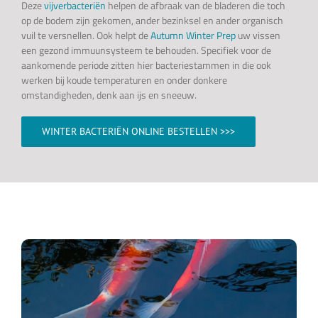
Deze
vijverbacteriën
helpen de afbraak van de bladeren die toch
op de bodem zijn gekomen, ander bezinksel en ander organisch
vuil te versnellen. Ook helpt de
Autumn Winter Prep
uw vissen
een gezond immuunsysteem te behouden. Specifiek voor de
aankomende periode zitten hier bacteriestammen in die ook
werken bij koude temperaturen en onder donkere
omstandigheden, denk aan ijs en sneeuw.
WINTER BACTERIËN ONLINE BESTELLEN >>>