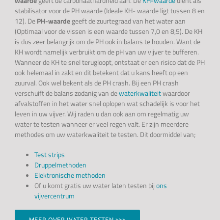
waarde
geeft de carbonaathardheid aan. De
KH-waarde
dient als
stabilisator voor de PH waarde (Ideale KH- waarde ligt tussen 8 en
12). De
PH-waarde
geeft de zuurtegraad van het water aan
(Optimaal voor de vissen is een waarde tussen 7,0 en 8,5). De KH
is dus zeer belangrijk om de PH ook in balans te houden. Want de
KH wordt namelijk verbruikt om de pH van uw vijver te bufferen.
Wanneer de KH te snel terugloopt, ontstaat er een risico dat de PH
ook helemaal in zakt en dit betekent dat u kans heeft op een
zuurval. Ook wel bekent als de PH crash. Bij een PH crash
verschuift de balans zodanig van de
waterkwaliteit
waardoor
afvalstoffen in het water snel oplopen wat schadelijk is voor het
leven in uw vijver. Wij raden u dan ook aan om regelmatig uw
water te testen wanneer er veel regen valt. Er zijn meerdere
methodes om uw waterkwaliteit te testen. Dit doormiddel van;
Test strips
Druppelmethoden
Elektronische methoden
Of u komt gratis uw water laten testen bij
ons
vijvercentrum
MEER OVER WATER TESTEN >>>