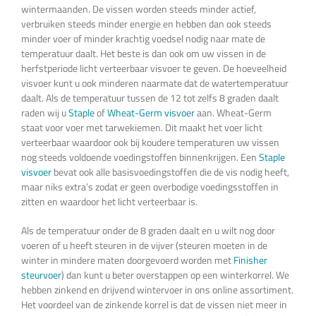
wintermaanden. De vissen worden steeds minder actief,
verbruiken steeds minder energie en hebben dan ook steeds
minder voer of minder krachtig voedsel nodig naar mate de
temperatuur daalt. Het beste is dan ook om uw vissen in de
herfstperiode licht verteerbaar visvoer te geven. De hoeveelheid
visvoer kunt u ook minderen naarmate dat de watertemperatuur
daalt. Als de temperatuur tussen de 12 tot zelfs 8 graden daalt
raden wij u
Staple
of
Wheat-Germ visvoer
aan. Wheat-Germ
staat voor voer met tarwekiemen. Dit maakt het voer licht
verteerbaar waardoor ook bij koudere temperaturen uw vissen
nog steeds voldoende voedingstoffen binnenkrijgen. Een
Staple
visvoer
bevat ook alle basisvoedingstoffen die de vis nodig heeft,
maar niks extra’s zodat er geen overbodige voedingsstoffen in
zitten en waardoor het licht verteerbaar is.
Als de temperatuur onder de 8 graden daalt en u wilt nog door
voeren of u heeft steuren in de vijver (steuren moeten in de
winter in mindere maten doorgevoerd worden met
Finisher
steurvoer
) dan kunt u beter overstappen op een winterkorrel. We
hebben zinkend en drijvend wintervoer in ons online assortiment.
Het voordeel van de zinkende korrel is dat de vissen niet meer in