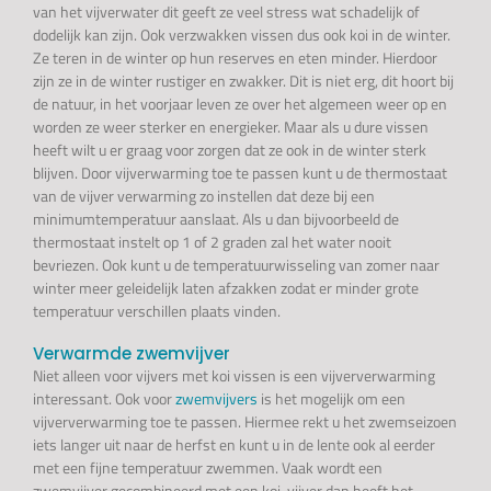
van het vijverwater dit geeft ze veel stress wat schadelijk of
dodelijk kan zijn. Ook verzwakken vissen dus ook koi in de winter.
Ze teren in de winter op hun reserves en eten minder. Hierdoor
zijn ze in de winter rustiger en zwakker. Dit is niet erg, dit hoort bij
de natuur, in het voorjaar leven ze over het algemeen weer op en
worden ze weer sterker en energieker. Maar als u dure vissen
heeft wilt u er graag voor zorgen dat ze ook in de winter sterk
blijven. Door vijverwarming toe te passen kunt u de thermostaat
van de vijver verwarming zo instellen dat deze bij een
minimumtemperatuur aanslaat. Als u dan bijvoorbeeld de
thermostaat instelt op 1 of 2 graden zal het water nooit
bevriezen. Ook kunt u de temperatuurwisseling van zomer naar
winter meer geleidelijk laten afzakken zodat er minder grote
temperatuur verschillen plaats vinden.
Verwarmde zwemvijver
Niet alleen voor vijvers met koi vissen is een vijververwarming
interessant. Ook voor
zwemvijvers
is het mogelijk om een
vijververwarming toe te passen. Hiermee rekt u het zwemseizoen
iets langer uit naar de herfst en kunt u in de lente ook al eerder
met een fijne temperatuur zwemmen. Vaak wordt een
zwemvijver gecombineerd met een koi-vijver dan heeft het