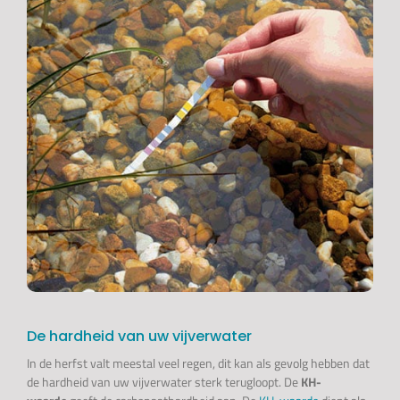
De hardheid van uw vijverwater
In de herfst valt meestal veel regen, dit kan als gevolg hebben dat
de hardheid van uw vijverwater sterk terugloopt. De
KH-