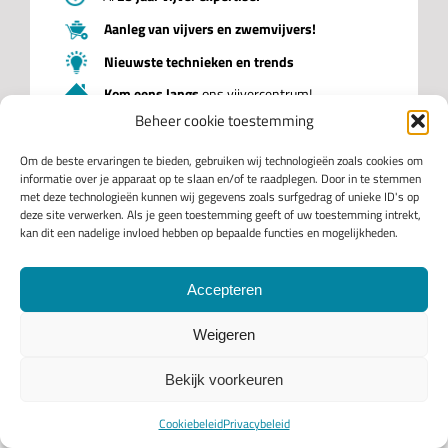
Aanleg van vijvers en zwemvijvers!
Nieuwste technieken en trends
Kom eens langs
ons vijvercentrum!
Beheer cookie toestemming
DIRECT CONTACT >>>
Om de beste ervaringen te bieden, gebruiken wij technologieën zoals cookies om
informatie over je apparaat op te slaan en/of te raadplegen. Door in te stemmen
met deze technologieën kunnen wij gegevens zoals surfgedrag of unieke ID's op
deze site verwerken. Als je geen toestemming geeft of uw toestemming intrekt,
Nieuwsbrief
kan dit een nadelige invloed hebben op bepaalde functies en mogelijkheden.
Blijf op de hoogte van alle vijver aanbiedingen, vijver tips,
ontwikkelingen en trends.
Accepteren
Weigeren
INSCHRIJVEN
Bekijk voorkeuren
Cookiebeleid
Privacybeleid