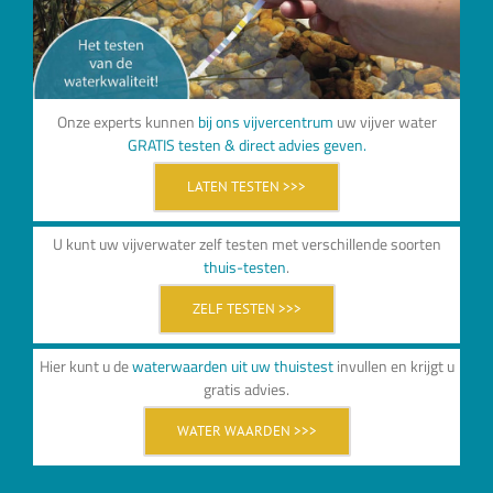
Onze experts kunnen
bij ons vijvercentrum
uw vijver water
GRATIS testen & direct advies geven.
LATEN TESTEN >>>
U kunt uw vijverwater zelf testen met verschillende soorten
thuis-testen
.
ZELF TESTEN >>>
Hier kunt u de
waterwaarden uit uw thuistest
invullen en krijgt u
gratis advies.
WATER WAARDEN >>>