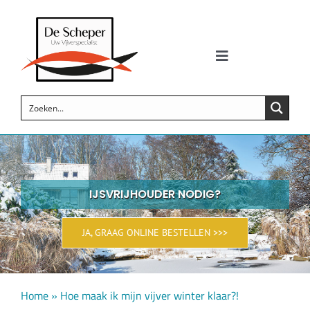
Skip
to
content
Toggle
Navigation
Zwemvijvers
Siervijvers
Koi vijvers
IJSVRIJHOUDER NODIG?
Vijverproducten
JA, GRAAG ONLINE BESTELLEN >>>
Wellness
Home
»
Hoe maak ik mijn vijver winter klaar?!