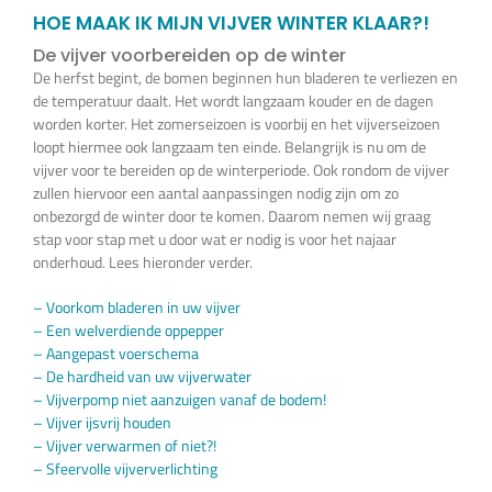
Vijverplanten
HOE MAAK IK MIJN VIJVER WINTER KLAAR?!
De vijver voorbereiden op de winter
De herfst begint, de bomen beginnen hun bladeren te verliezen en
Koi’s en siervissen
de temperatuur daalt. Het wordt langzaam kouder en de dagen
worden korter. Het zomerseizoen is voorbij en het vijverseizoen
loopt hiermee ook langzaam ten einde. Belangrijk is nu om de
Waterkwaliteit
vijver voor te bereiden op de winterperiode. Ook rondom de vijver
zullen hiervoor een aantal aanpassingen nodig zijn om zo
onbezorgd de winter door te komen. Daarom nemen wij graag
Impressie
stap voor stap met u door wat er nodig is voor het najaar
onderhoud. Lees hieronder verder.
Contact
– Voorkom bladeren in uw vijver
– Een welverdiende oppepper
– Aangepast voerschema
Onze Webshop >>>
– De hardheid van uw vijverwater
– Vijverpomp niet aanzuigen vanaf de bodem!
– Vijver ijsvrij houden
– Vijver verwarmen of niet?!
– Sfeervolle vijververlichting