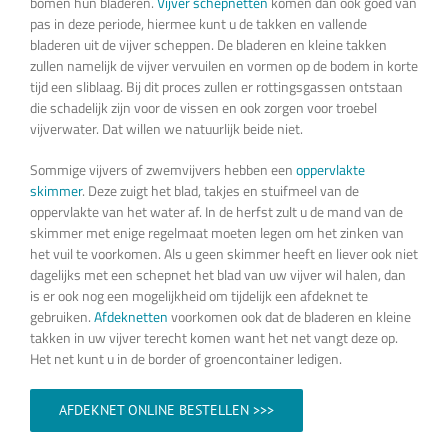
bomen hun bladeren.
Vijver schepnetten
komen dan ook goed van
pas in deze periode, hiermee kunt u de takken en vallende
bladeren uit de vijver scheppen. De bladeren en kleine takken
zullen namelijk de vijver vervuilen en vormen op de bodem in korte
tijd een sliblaag. Bij dit proces zullen er rottingsgassen ontstaan
die schadelijk zijn voor de vissen en ook zorgen voor troebel
vijverwater. Dat willen we natuurlijk beide niet.
Sommige vijvers of zwemvijvers hebben een
oppervlakte
skimmer
. Deze zuigt het blad, takjes en stuifmeel van de
oppervlakte van het water af. In de herfst zult u de mand van de
skimmer met enige regelmaat moeten legen om het zinken van
het vuil te voorkomen. Als u geen skimmer heeft en liever ook niet
dagelijks met een schepnet het blad van uw vijver wil halen, dan
is er ook nog een mogelijkheid om tijdelijk een afdeknet te
gebruiken.
Afdeknetten
voorkomen ook dat de bladeren en kleine
takken in uw vijver terecht komen want het net vangt deze op.
Het net kunt u in de border of groencontainer ledigen.
AFDEKNET ONLINE BESTELLEN >>>