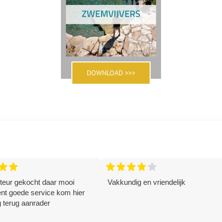
DOWNLOAD >>>
tar
star
star
star
star
star
star
teur gekocht daar mooi
Vakkundig en vriendelijk
nt goede service kom hier
 terug aanrader