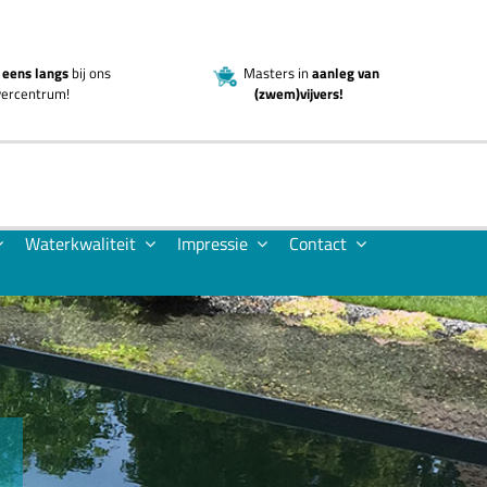
eens langs
bij ons
Masters in
aanleg van
jvercentrum!
(zwem)vijvers!
Waterkwaliteit
Impressie
Contact