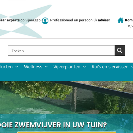
jaar experts
op vijvergebied!
Professioneel en persoonlijk
advies!
Kom 
vi
ducten
Wellness
Vijverplanten
Koi’s en siervissen
OIE ZWEMVIJVER IN UW TUIN?