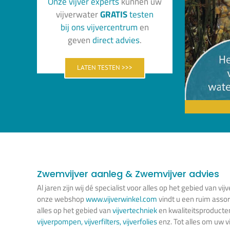
Onze vijver experts
kunnen uw
vijverwater
GRATIS
testen
bi
j
o
ns
vijvercentrum
en
geven
direct advies
.
LATEN TESTEN >>>
Zwemvijver aanleg & Zwemvijver advies
Al jaren zijn wij dé specialist voor alles op het gebied van vijv
onze webshop
www.vijverwinkel.com
vindt u een ruim asso
alles op het gebied van
vijvertechniek
en kwaliteitsproducte
vijverpompen
,
vijverfilters
,
vijverfolies
enz. Tot alles om uw vi