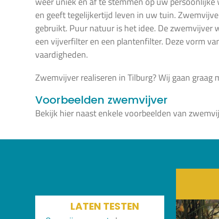
weer uniek en af te stemmen op uw persoonlijke 
en geeft tegelijkertijd leven in uw tuin. Zwemvij
gebruikt. Puur natuur is het idee. De zwemvijver
een vijverfilter en een plantenfilter. Deze vorm v
vaardigheden.
Zwemvijver realiseren in Tilburg? Wij gaan graag
Voorbeelden zwemvijver
Bekijk hier naast enkele voorbeelden van zwemvi
LATEN TESTEN