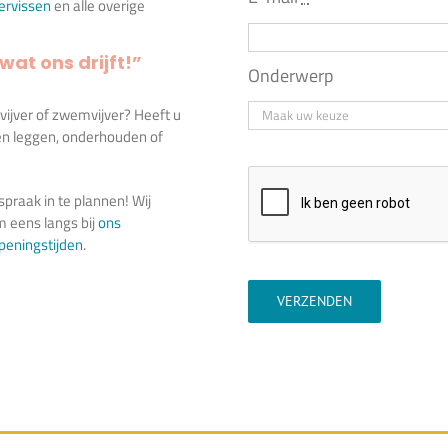
iervissen
en alle overige
wat ons drijft!”
Onderwerp
ivijver of zwemvijver? Heeft u
ten leggen, onderhouden of
praak in te plannen! Wij
 eens langs bij
ons
peningstijden
.
VERZENDEN