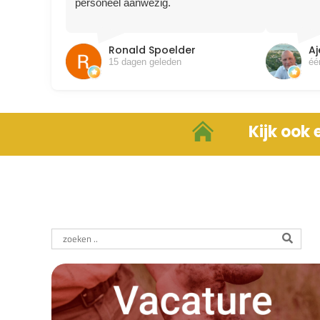
personeel aanwezig.
Ronald Spoelder
A
15 dagen geleden
éé
Kijk ook