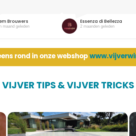
jem Brouwers
Essenza di Bellezza
n maand geleden
2 maanden geleden
 eens rond in onze webshop
www.vijverwi
VIJVER TIPS & VIJVER TRICKS