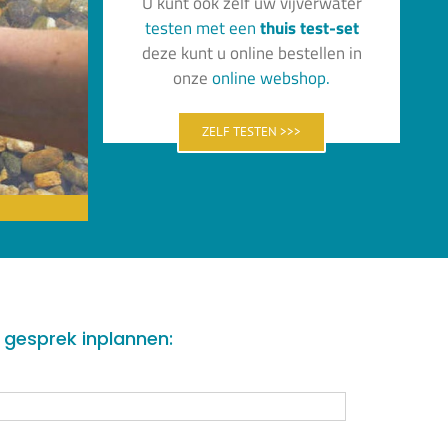
U kunt ook zelf uw vijverwater
test
en
met
een
thuis
test-set
deze kunt u online bestellen in
onze
online
webshop.
ZELF TESTEN >>>
e gesprek inplannen: