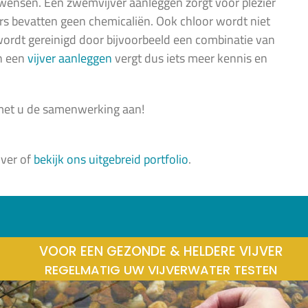
wensen. Een zwemvijver aanleggen zorgt voor plezier
vers bevatten geen chemicaliën. Ook chloor wordt niet
 wordt gereinigd door bijvoorbeeld een combinatie van
an een
vijver aanleggen
vergt dus iets meer kennis en
 met u de samenwerking aan!
jver of
bekijk ons uitgebreid portfolio
.
VOOR EEN GEZONDE & HELDERE VIJVER
REGELMATIG UW VIJVERWATER TESTEN