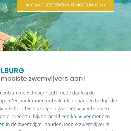
JA, GRAAG BESPREKEN WAT MOGELIJK IS >>>
ILBURG
 mooiste zwemvijvers aan!
ercentrum de Scheper heeft mede dankzij de
lopen 15 jaar kunnen ontwikkelen naar een bedrijf die
er is het idee als volgt: u gaat een vijver bouwen
ier creëert u bijvoorbeeld een
koi vijver
met een
sen
in de zwemvijver houden. Iedere zwemvijver is