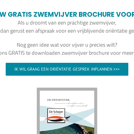
W GRATIS ZWEMVIJVER BROCHURE VOOR I
Als u droomt van een prachtige zwemvijver,
dan gerust een afspraak voor een vrijblijvende oriëntatie ge
Nog geen idee wat voor vijver u precies wilt?
 ons GRATIS te downloaden zwemvijver brochure voor meer i
IK WIL GRAAG EEN ORIËNTATIE GESPREK INPLANNEN >>>