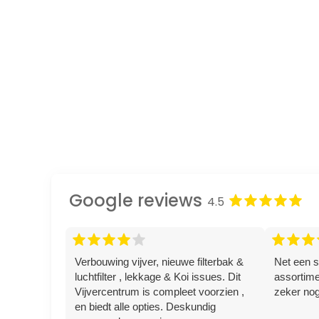
Google reviews
star
star
star
star
star
4.5
star
star
star
star
star
star
star
star
s
Verbouwing vijver, nieuwe filterbak &
Net een s
luchtfilter , lekkage & Koi issues. Dit
assortime
Vijvercentrum is compleet voorzien ,
zeker nog
en biedt alle opties. Deskundig