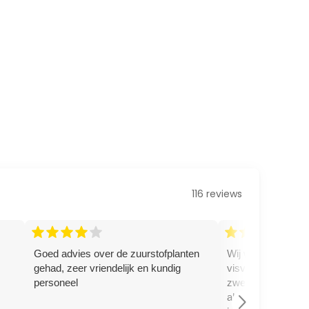
116 reviews
star
star
star
star
star
star
star
star
star
star
Goed advies over de zuurstofplanten
Wij wilden graag o
gehad, zeer vriendelijk en kundig
visvijver vervangen door een
personeel
zwemvijver. De S
als 'the place to 
arrow_forward_ios