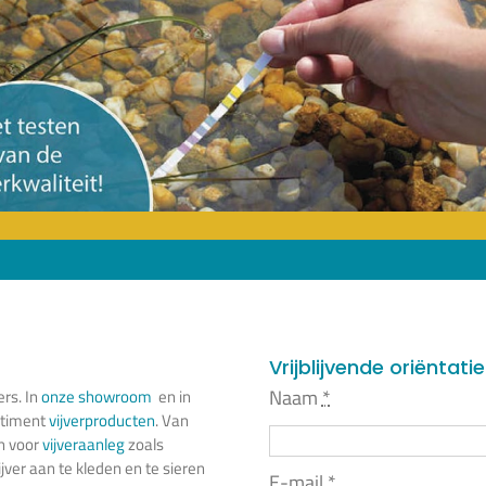
Vrijblijvende oriëntati
Naam
*
ers. In
onze showroom
en in
rtiment
vijverproducten
. Van
n voor
vijveraanleg
zoals
jver aan te kleden en te sieren
E-mail
*