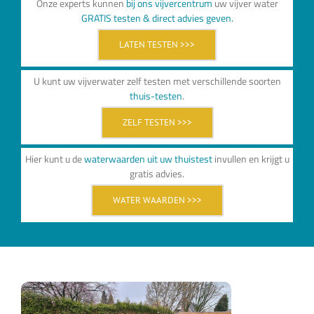
Onze experts kunnen
bij ons vijvercentrum
uw vijver water
GRATIS testen & direct advies geven.
LATEN TESTEN >>>
U kunt uw vijverwater zelf testen met verschillende soorten
thuis-testen
.
ZELF TESTEN >>>
Hier kunt u de
waterwaarden uit uw thuistest
invullen en krijgt u
gratis advies.
WATER WAARDEN >>>