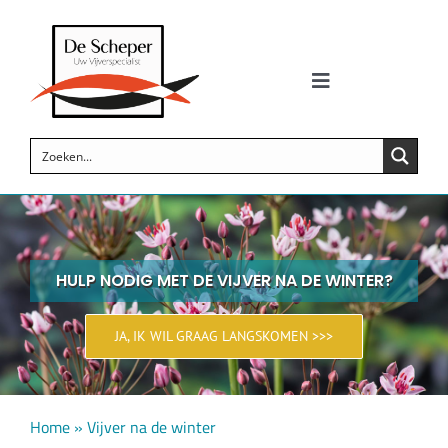
Skip
to
content
Toggle
Navigation
Zwemvijvers
Siervijvers
Koi vijvers
HULP NODIG MET DE VIJVER NA DE WINTER?
Vijverproducten
JA, IK WIL GRAAG LANGSKOMEN >>>
Wellness
Home
»
Vijver na de winter