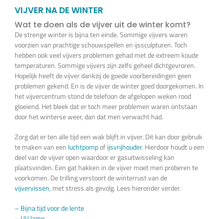
Vijverplanten
VIJVER NA DE WINTER
Wat te doen als de vijver uit de winter komt?
De strenge winter is bijna ten einde. Sommige vijvers waren
Koi’s en siervissen
voorzien van prachtige schouwspellen en ijssculpturen. Toch
hebben ook veel vijvers problemen gehad met de extreem koude
temperaturen. Sommige vijvers zijn zelfs geheel dichtgevroren.
Waterkwaliteit
Hopelijk heeft de vijver dankzij de goede voorbereidingen geen
problemen gekend. En is de vijver de winter goed doorgekomen. In
het vijvercentrum stond de telefoon de afgelopen weken rood
Impressie
gloeiend. Het bleek dat er toch meer problemen waren ontstaan
door het winterse weer, dan dat men verwacht had.
Contact
Zorg dat er ten alle tijd een wak blijft in vijver. Dit kan door gebruik
te maken van een
luchtpomp
of
ijsvrijhouder
. Hierdoor houdt u een
deel van de vijver open waardoor er gasuitwisseling kan
Onze Webshop >>>
plaatsvinden. Een gat hakken in de vijver moet men proberen te
voorkomen. De trilling verstoort de winterrust van de
vijvervissen
, met stress als gevolg. Lees hieronder verder.
– Bijna tijd voor de lente
– UV lamp