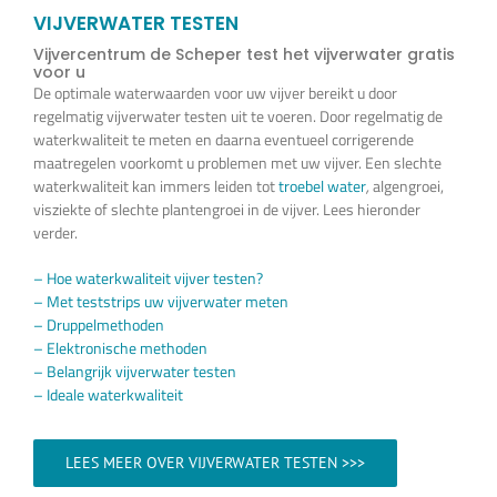
Vijverplanten
VIJVERWATER TESTEN
Vijvercentrum de Scheper test het vijverwater gratis
voor u
Koi’s en siervissen
De optimale waterwaarden voor uw vijver bereikt u door
regelmatig vijverwater testen uit te voeren. Door regelmatig de
waterkwaliteit te meten en daarna eventueel corrigerende
Waterkwaliteit
maatregelen voorkomt u problemen met uw vijver. Een slechte
waterkwaliteit kan immers leiden tot
troebel water
,
algengroei,
visziekte of slechte plantengroei in de vijver. Lees hieronder
verder.
Impressie
– Hoe waterkwaliteit vijver testen?
– Met teststrips uw vijverwater meten
Contact
– Druppelmethoden
– Elektronische methoden
– Belangrijk vijverwater testen
Onze Webshop >>>
– Ideale waterkwaliteit
LEES MEER OVER VIJVERWATER TESTEN >>>