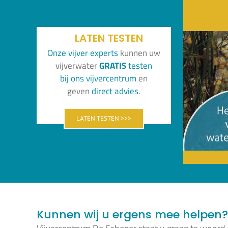
LATEN TESTEN
Onze vijver experts
kunnen uw
vijverwater
GRATIS
testen
bi
j
o
ns
vijvercentrum
en
geven
direct advies
.
LATEN TESTEN >>>
Kunnen wij u ergens mee helpen?