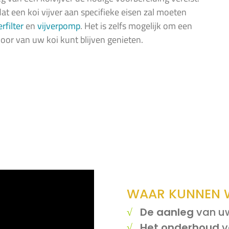
t een koi vijver aan specifieke eisen zal moeten
erfilter
en
vijverpomp
. Het is zelfs mogelijk om een
oor van uw koi kunt blijven genieten.
WAAR KUNNEN W
√
De aanleg
van uw
√
Het onderhoud
v