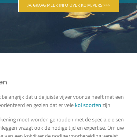
JA, GRAAG MEER INFO OVER KOIVIJVERS >>>
gen
belangrijk dat u de juiste vijver voor ze heeft met een
georiënteerd en gezien dat er vele
koi soorten
zijn.
ekening moet worden gehouden met de speciale eisen
nleggen vraagt ook de nodige tijd en expertise. Om uw
eg van een koivijver de nodige voorbereiding vereist.