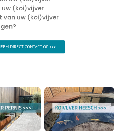
uw (koi)vijver
t
van uw (koi)vijver
agen
?
EEM DIRECT CONTACT OP >>>