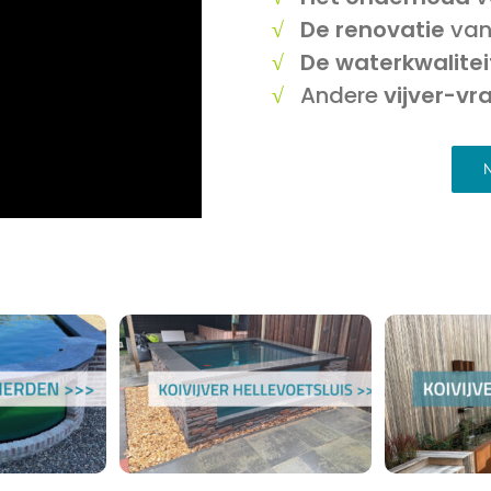
√
De renovatie
van 
√
De waterkwalitei
√
Andere
vijver-vr
N