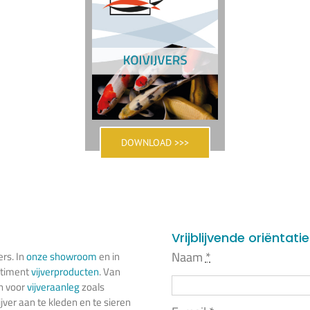
DOWNLOAD >>>
Vrijblijvende oriëntati
Naam
*
ers. In
onze showroom
en in
rtiment
vijverproducten
. Van
n voor
vijveraanleg
zoals
jver aan te kleden en te sieren