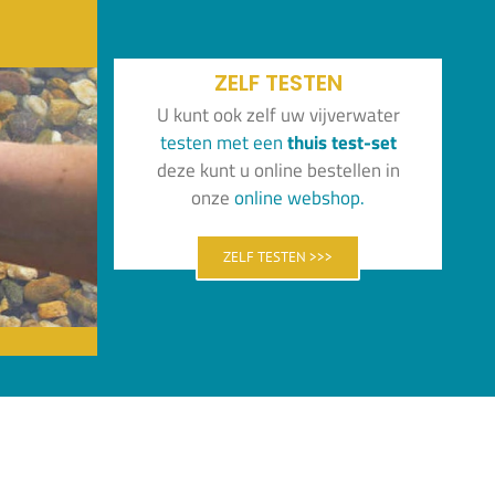
ZELF TESTEN
U kunt ook zelf uw vijverwater
test
en
met
een
thuis
test-set
deze kunt u online bestellen in
onze
online
webshop.
ZELF TESTEN >>>