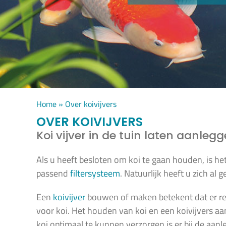
Home
»
Over koivijvers
OVER KOIVIJVERS
Koi vijver in de tuin laten aanleg
Als u heeft besloten om koi te gaan houden, is het 
passend
filtersysteem
. Natuurlijk heeft u zich al 
Een
koivijver
bouwen of maken betekent dat er r
voor koi. Het houden van koi en een koivijvers aa
koi optimaal te kunnen verzorgen is er bij de aanl