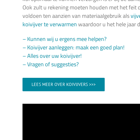
Ook zult u rekening moeten houden met het feit da
voldoen ten aanzien van materiaalgebruik als
vijv
koivijver te verwarmen
waardoor u het hele jaar d
– Kunnen wij u ergens mee helpen?
– Koivijver aanleggen: maak een goed plan!
– Alles over uw koivijver!
– Vragen of suggesties?
LEES MEER OVER KOIVIJVERS >>>