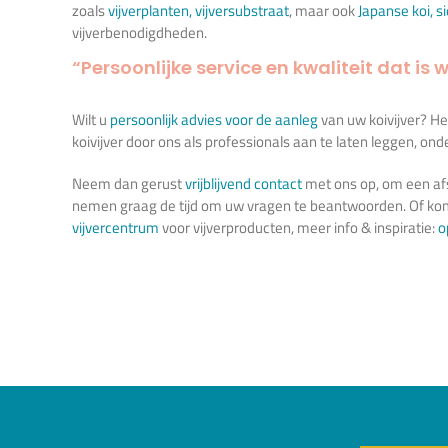
zoals
vijverplanten
,
vijversubstraat
, maar ook
Japanse koi
,
s
vijverbenodigdheden.
“Persoonlijke service en kwaliteit dat is w
Wilt u
persoonlijk advies voor de aanleg
van uw koivijver? H
koivijver door ons als professionals aan te laten leggen, o
Neem dan gerust
vrijblijvend contact
met ons op, om een afs
nemen graag de tijd om uw vragen te beantwoorden. Of kom
vijvercentrum
voor vijverproducten, meer info & inspiratie:
o