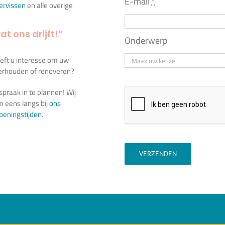
E-mail
*
iervissen
en alle overige
at ons drijft!”
Onderwerp
eeft u interesse om uw
nderhouden of renoveren?
praak in te plannen! Wij
 eens langs bij
ons
peningstijden
.
VERZENDEN