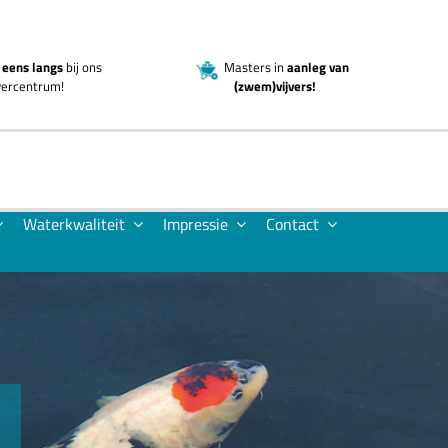
eens langs
bij ons
Masters in
aanleg van
jvercentrum!
(zwem)vijvers!
Waterkwaliteit
Impressie
Contact