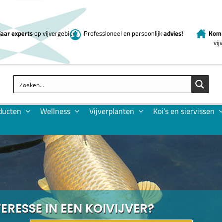
jaar experts
op vijvergebied!
Professioneel en persoonlijk
advies!
Kom 
vi
ducten
Wellness
Vijverplanten
Koi’s en siervissen
TERESSE IN EEN KOIVIJVER?