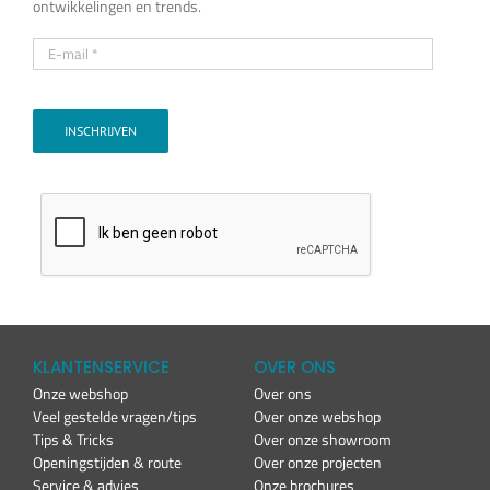
ontwikkelingen en trends.
INSCHRIJVEN
KLANTENSERVICE
OVER ONS
Onze webshop
Over ons
Veel gestelde vragen/tips
Over onze webshop
Tips & Tricks
Over onze showroom
Openingstijden & route
Over onze projecten
Service & advies
Onze brochures