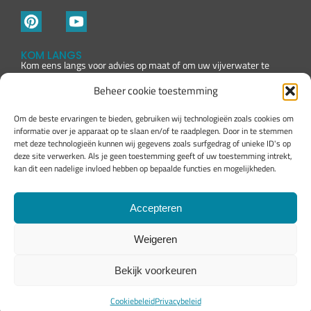
KOM LANGS
Kom eens langs voor advies op maat of om uw vijverwater te
laten testen
Beheer cookie toestemming
Om de beste ervaringen te bieden, gebruiken wij technologieën zoals cookies om
informatie over je apparaat op te slaan en/of te raadplegen. Door in te stemmen
met deze technologieën kunnen wij gegevens zoals surfgedrag of unieke ID's op
deze site verwerken. Als je geen toestemming geeft of uw toestemming intrekt,
kan dit een nadelige invloed hebben op bepaalde functies en mogelijkheden.
Accepteren
Weigeren
Bekijk voorkeuren
Privacy Policy
|
Copyright 2026
Cookiebeleid
Privacybeleid