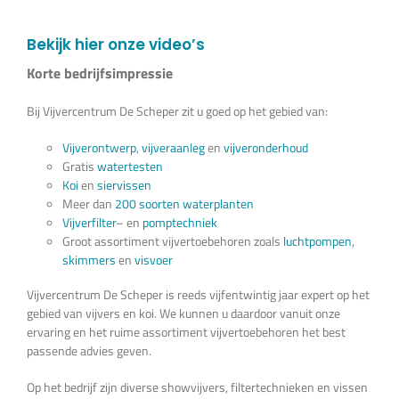
Vijverplanten
Bekijk hier onze video’s
Koi’s en siervissen
Korte bedrijfsimpressie
Bij Vijvercentrum De Scheper zit u goed op het gebied van:
Waterkwaliteit
Vijverontwerp
,
vijveraanleg
en
vijveronderhoud
Gratis
watertesten
Koi
en
siervissen
Impressie
Meer dan
200 soorten waterplanten
Vijverfilter
– en
pomptechniek
Groot assortiment vijvertoebehoren zoals
luchtpompen
,
Contact
skimmers
en
visvoer
Vijvercentrum De Scheper is reeds vijfentwintig jaar expert op het
Onze Webshop >>>
gebied van vijvers en koi. We kunnen u daardoor vanuit onze
ervaring en het ruime assortiment vijvertoebehoren het best
passende advies geven.
Op het bedrijf zijn diverse showvijvers, filtertechnieken en vissen