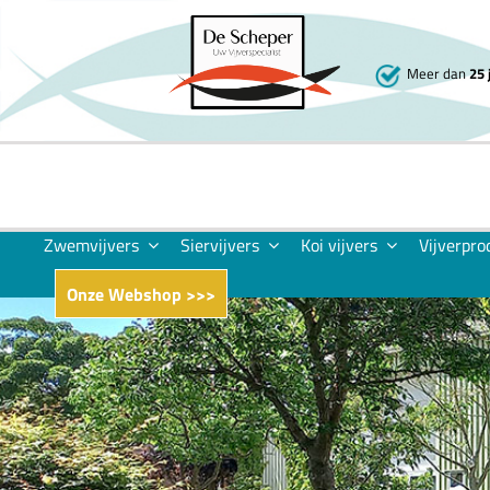
Skip
to
content
Meer dan
25 
Zwemvijvers
Siervijvers
Koi vijvers
Vijverpro
Onze Webshop >>>