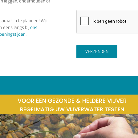
ten leggen, onderhouden of
praak in te plannen! Wij
 eens langs bij
ons
peningstijden
.
VERZENDEN
VOOR EEN GEZONDE & HELDERE VIJVER
REGELMATIG UW VIJVERWATER TESTEN