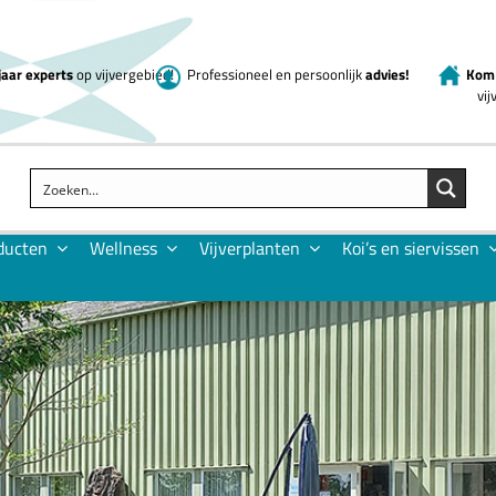
jaar experts
op vijvergebied!
Professioneel en persoonlijk
advies!
Kom 
vi
ducten
Wellness
Vijverplanten
Koi’s en siervissen