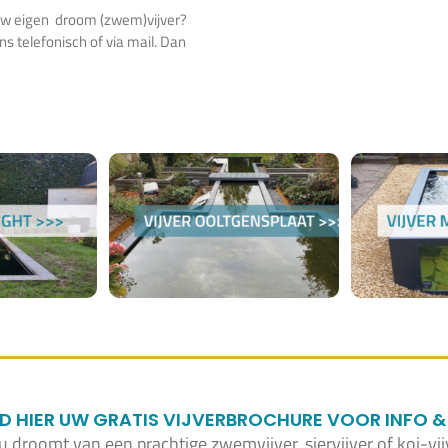
 uw eigen droom (zwem)vijver?
 telefonisch of via mail. Dan
HIER UW GRATIS VIJVERBROCHURE VOOR INFO & 
 u droomt van een prachtige zwemvijver, siervijver of koi-vij