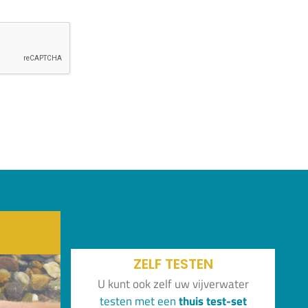
ZELF TESTEN
U kunt ook zelf uw vijverwater
test
en
met
een
thuis
test-set