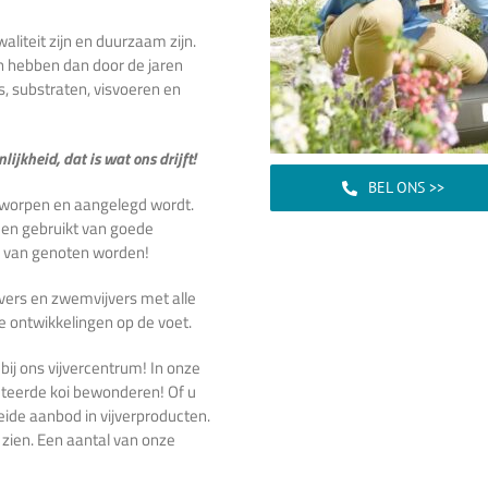
iteit zijn en duurzaam zijn.
n hebben dan door de jaren
s, substraten, visvoeren en
ijkheid, dat is wat ons drijft!
BEL ONS >>
tworpen en aangelegd wordt.
den gebruikt van goede
ng van genoten worden!
ijvers en zwemvijvers met alle
he ontwikkelingen op de voet.
 bij ons vijvercentrum! In onze
cteerde koi bewonderen! Of u
reide aanbod in vijverproducten.
zien. Een aantal van onze