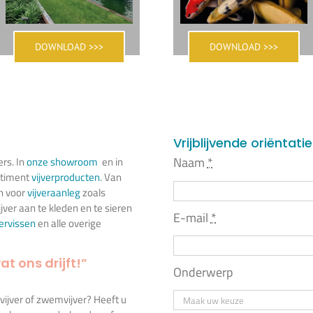
DOWNLOAD >>>
DOWNLOAD >>>
Vrijblijvende oriëntati
Naam
*
ers. In
onze showroom
en in
rtiment
vijverproducten
. Van
n voor
vijveraanleg
zoals
jver aan te kleden en te sieren
E-mail
*
iervissen
en alle overige
at ons drijft!”
Onderwerp
ivijver of zwemvijver? Heeft u