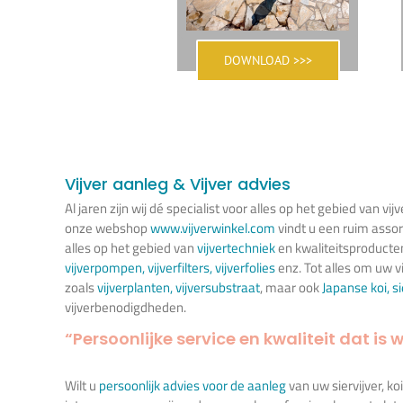
DOWNLOAD >>>
Vijver aanleg & Vijver advies
Al jaren zijn wij dé specialist voor alles op het gebied van vijv
onze webshop
www.vijverwinkel.com
vindt u een ruim asso
alles op het gebied van
vijvertechniek
en kwaliteitsproducte
vijverpompen
,
vijverfilters
,
vijverfolies
enz. Tot alles om uw vi
zoals
vijverplanten
,
vijversubstraat
, maar ook
Japanse koi
,
s
vijverbenodigdheden.
“Persoonlijke service en kwaliteit dat is w
Wilt u
persoonlijk advies voor de aanleg
van uw siervijver, ko