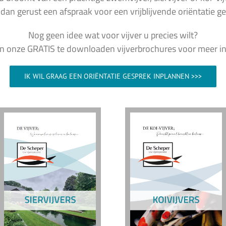
dan gerust een afspraak voor een vrijblijvende oriëntatie ge
Nog geen idee wat voor vijver u precies wilt?
in onze GRATIS te downloaden vijverbrochures voor meer inf
IK WIL GRAAG EEN ORIËNTATIE GESPREK INPLANNEN >>>