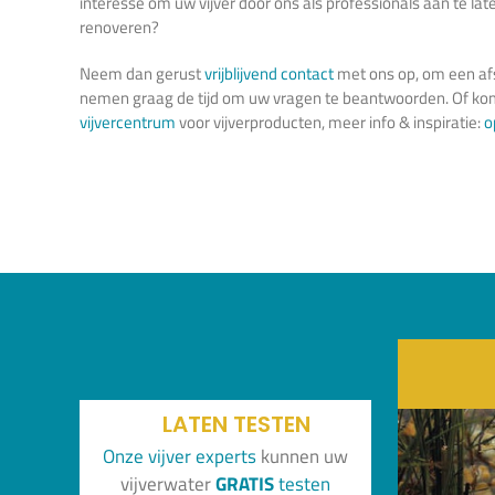
interesse om uw vijver door ons als professionals aan te la
renoveren?
Neem dan gerust
vrijblijvend contact
met ons op, om een afs
nemen graag de tijd om uw vragen te beantwoorden. Of kom
vijvercentrum
voor vijverproducten, meer info & inspiratie:
o
LATEN TESTEN
Onze vijver experts
kunnen uw
vijverwater
GRATIS
testen