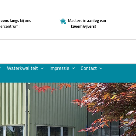
eens langs
bij ons
Masters in
aanleg van
jvercentrum!
(zwem)vijvers!
Waterkwaliteit
Impressie
Contact