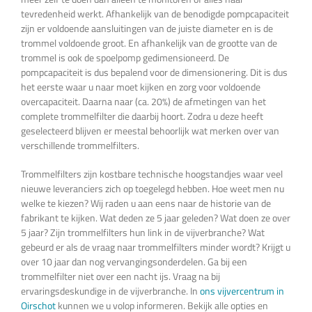
tevredenheid werkt. Afhankelijk van de benodigde pompcapaciteit
zijn er voldoende aansluitingen van de juiste diameter en is de
trommel voldoende groot. En afhankelijk van de grootte van de
trommel is ook de spoelpomp gedimensioneerd. De
pompcapaciteit is dus bepalend voor de dimensionering. Dit is dus
het eerste waar u naar moet kijken en zorg voor voldoende
overcapaciteit. Daarna naar (ca. 20%) de afmetingen van het
complete trommelfilter die daarbij hoort. Zodra u deze heeft
geselecteerd blijven er meestal behoorlijk wat merken over van
verschillende trommelfilters.
Trommelfilters zijn kostbare technische hoogstandjes waar veel
nieuwe leveranciers zich op toegelegd hebben. Hoe weet men nu
welke te kiezen? Wij raden u aan eens naar de historie van de
fabrikant te kijken. Wat deden ze 5 jaar geleden? Wat doen ze over
5 jaar? Zijn trommelfilters hun link in de vijverbranche? Wat
gebeurd er als de vraag naar trommelfilters minder wordt? Krijgt u
over 10 jaar dan nog vervangingsonderdelen. Ga bij een
trommelfilter niet over een nacht ijs. Vraag na bij
ervaringsdeskundige in de vijverbranche. In
ons vijvercentrum in
Oirschot
kunnen we u volop informeren. Bekijk alle opties en