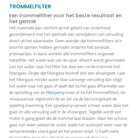
Vijverplanten
TROMMELFILTER
Een trommelfilter voor het beste resultaat en
het gemak
Koi’s en siervissen
Het maximale aan comfort op het gebeid van onderhoud
gecombineerd met het optimale aan verwijderen van vervuiling
direct uit het vijverwater. Geen wonder dat trommelfilters zo’n
Waterkwaliteit
enorme opmars hebben gemaakt ondanks het serieuze
prijskaartjes. In basis werken alle trommelfilters ongeveer
hetzelfde. Het water wat van de vijver afkomt wordt gescheiden
Impressie
van het water naar het filter toe door een ronde trommel met
filtergaas. Onder dat filtergaas bevindt zich een afvoergoot. Laat
het filtergaas minder water door vanwege vervuiling dan stijgt
Contact
het water voor het gaas of daalt dat na het gaas afhankelijk van
de opstelling van de
filterpomp
(voor of na het trommelfilter). De
niveausensor registreert dit en zet via de besturingskast de
spoeling inwerking. Een spoelpomp sproeit schoon water door het
Onze Webshop >>>
gaas en alle vervuiling valt in de afvoergoot. Tegelijk wordt een
motor in gang gezet die de trommel laat draaien. Door het schone
gaas kan weer voldoende water zodat het waterpeil weer naar de
oorspronkelijke stand gaat en het proces stopt. U hoeft niets
meer zelf te doen dan alleen te monitoren of alles naar