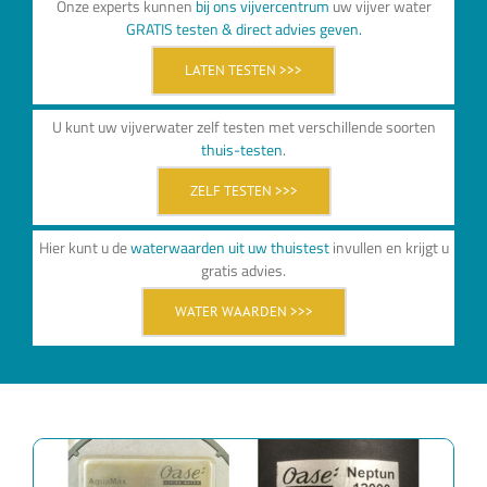
Onze experts kunnen
bij ons vijvercentrum
uw vijver water
GRATIS testen & direct advies geven.
LATEN TESTEN >>>
U kunt uw vijverwater zelf testen met verschillende soorten
thuis-testen
.
ZELF TESTEN >>>
Hier kunt u de
waterwaarden uit uw thuistest
invullen en krijgt u
gratis advies.
WATER WAARDEN >>>