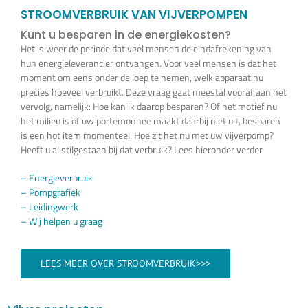
Vijverplanten
STROOMVERBRUIK VAN VIJVERPOMPEN
Kunt u besparen in de energiekosten?
Het is weer de periode dat veel mensen de eindafrekening van
Koi’s en siervissen
hun energieleverancier ontvangen. Voor veel mensen is dat het
moment om eens onder de loep te nemen, welk apparaat nu
precies hoeveel verbruikt. Deze vraag gaat meestal vooraf aan het
Waterkwaliteit
vervolg, namelijk: Hoe kan ik daarop besparen? Of het motief nu
het milieu is of uw portemonnee maakt daarbij niet uit, besparen
is een hot item momenteel. Hoe zit het nu met uw vijverpomp?
Impressie
Heeft u al stilgestaan bij dat verbruik? Lees hieronder verder.
– Energieverbruik
Contact
– Pompgrafiek
– Leidingwerk
– Wij helpen u graag
Onze Webshop >>>
LEES MEER OVER STROOMVERBRUIK>>>