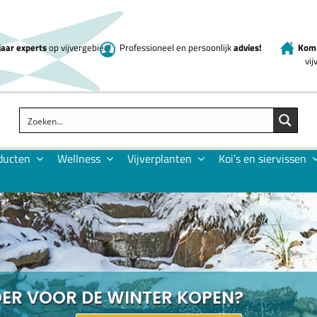
jaar experts
op vijvergebied!
Professioneel en persoonlijk
advies!
Kom 
vi
ducten
Wellness
Vijverplanten
Koi’s en siervissen
OER VOOR DE WINTER KOPEN?