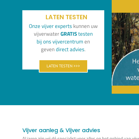
LATEN TESTEN
Onze vijver experts
kunnen uw
vijverwater
GRATIS
testen
bi
j
o
ns
vijvercentrum
en
geven
direct advies
.
LATEN TESTEN >>>
Vijver aanleg & Vijver advies
Al jaren zijn wij dé specialist voor alles op het gebied van vijv