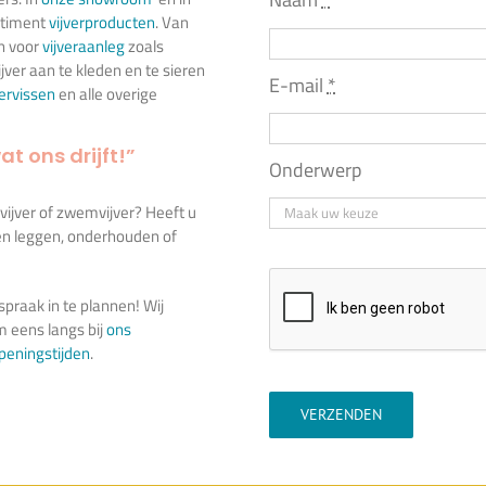
rtiment
vijverproducten
. Van
n voor
vijveraanleg
zoals
jver aan te kleden en te sieren
E-mail
*
iervissen
en alle overige
at ons drijft!”
Onderwerp
ivijver of zwemvijver? Heeft u
ten leggen, onderhouden of
praak in te plannen! Wij
 eens langs bij
ons
peningstijden
.
VERZENDEN