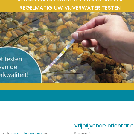
REGELMATIG UW VIJVERWATER TESTEN
Vrijblijvende oriëntati
Naam
*
ers. In
onze showroom
en in