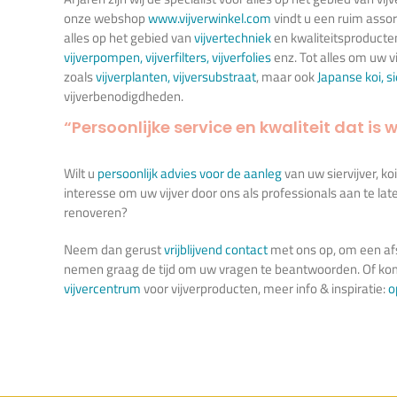
onze webshop
www.vijverwinkel.com
vindt u een ruim asso
alles op het gebied van
vijvertechniek
en kwaliteitsproducte
vijverpompen
,
vijverfilters
,
vijverfolies
enz. Tot alles om uw vi
zoals
vijverplanten
,
vijversubstraat
, maar ook
Japanse koi
,
s
vijverbenodigdheden.
“Persoonlijke service en kwaliteit dat is w
Wilt u
persoonlijk advies voor de aanleg
van uw siervijver, ko
interesse om uw vijver door ons als professionals aan te la
renoveren?
Neem dan gerust
vrijblijvend contact
met ons op, om een afs
nemen graag de tijd om uw vragen te beantwoorden. Of kom
vijvercentrum
voor vijverproducten, meer info & inspiratie:
o