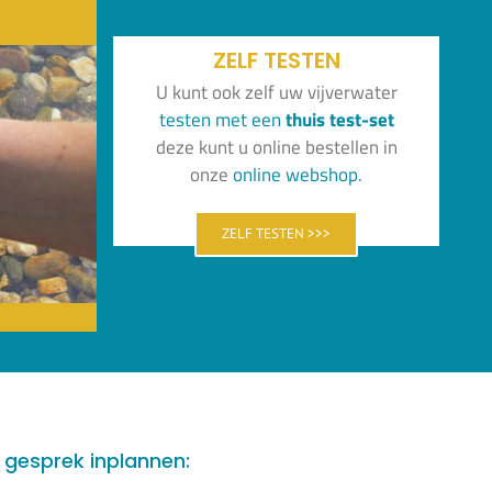
ZELF TESTEN
U kunt ook zelf uw vijverwater
test
en
met
een
thuis
test-set
deze kunt u online bestellen in
onze
online
webshop.
ZELF TESTEN >>>
e gesprek inplannen: