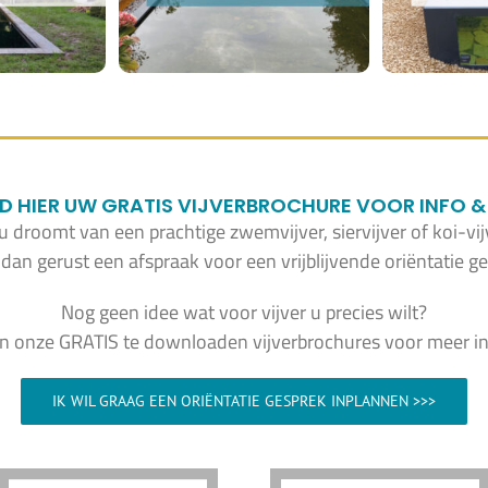
HIER UW GRATIS VIJVERBROCHURE VOOR INFO & 
 u droomt van een prachtige zwemvijver, siervijver of koi-vij
dan gerust een afspraak voor een vrijblijvende oriëntatie ge
Nog geen idee wat voor vijver u precies wilt?
in onze GRATIS te downloaden vijverbrochures voor meer inf
IK WIL GRAAG EEN ORIËNTATIE GESPREK INPLANNEN >>>