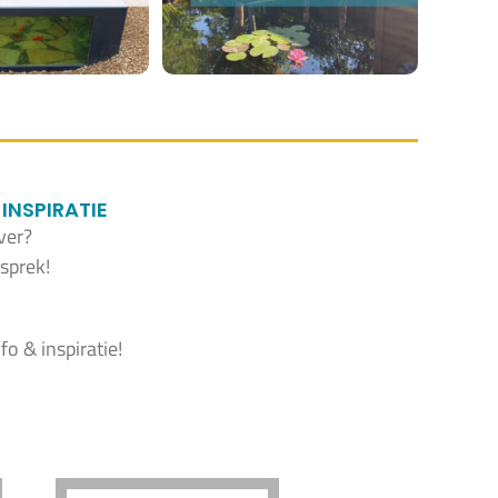
INSPIRATIE
ver?
sprek!
o & inspiratie!