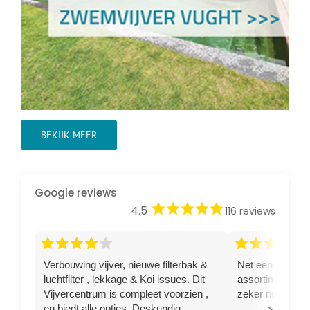
BEKIJK MEER
Google reviews
star
star
star
star
star
4.5
116 reviews
star
star
star
star
star
star
star
star
star
star
Verbouwing vijver, nieuwe filterbak &
Net een steur g
luchtfilter , lekkage & Koi issues. Dit
assortiment goe
Vijvercentrum is compleet voorzien ,
zeker nog terug
en biedt alle opties. Deskundig