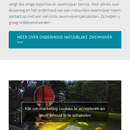
vergt dus enige expertise en zwemvijver kennis. Voor advies over
de aanleg en het onderhoud van een natuurlijke zwemvijver neem
contact
op met een van onze zwemvijverspecialisten. Zij helpen u
graag vrijblijvend verder!
MEER OVER ONDERHOUD NATUURLIJKE ZWEMVIJVER
>>>
Klik om marketing cookies te accepteren en
deze inhoud in te schakelen