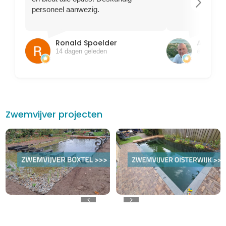
arrow_forward_ios
personeel aanwezig.
Ronald Spoelder
Ajem B
14 dagen geleden
één maan
Zwemvijver projecten