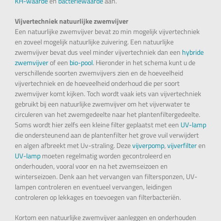
KH-waarde
en
bacteriewaarde
aan.
Vijvertechniek natuurlijke zwemvijver
Een natuurlijke zwemvijver bevat zo min mogelijk vijvertechniek
en zoveel mogelijk natuurlijke zuivering. Een natuurlijke
zwemvijver bevat dus veel minder vijvertechniek dan een
hybride
zwemvijver
of een
bio-pool
. Hieronder in het schema kunt u de
verschillende soorten zwemvijvers zien en de hoeveelheid
vijvertechniek en de hoeveelheid onderhoud die per soort
zwemvijver komt kijken. Toch wordt vaak iets van vijvertechniek
gebruikt bij een natuurlijke zwemvijver om het vijverwater te
circuleren van het zwemgedeelte naar het plantenfiltergedeelte.
Soms wordt hier zelfs een kleine filter geplaatst met een
UV-lamp
die ondersteunend aan de plantenfilter het grove vuil verwijdert
en algen afbreekt met Uv-straling. Deze
vijverpomp
,
vijverfilter
en
UV-lamp
moeten regelmatig worden gecontroleerd en
onderhouden, vooral voor en na het zwemseizoen en
winterseizoen. Denk aan het vervangen van filtersponzen, UV-
lampen controleren en eventueel vervangen, leidingen
controleren op lekkages en toevoegen van filterbacteriën.
Kortom een natuurlijke zwemvijver aanleggen en onderhouden