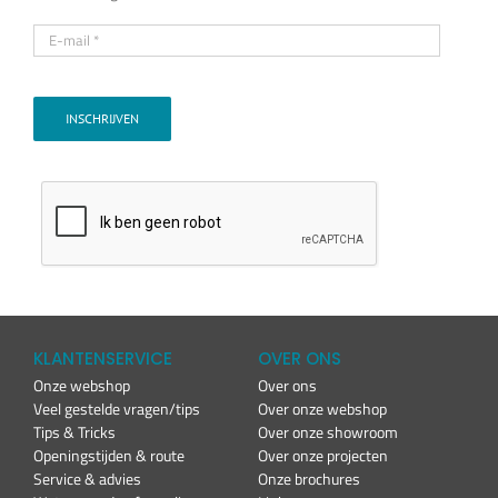
INSCHRIJVEN
KLANTENSERVICE
OVER ONS
Onze webshop
Over ons
Veel gestelde vragen/tips
Over onze webshop
Tips & Tricks
Over onze showroom
Openingstijden & route
Over onze projecten
Service & advies
Onze brochures