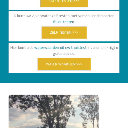
LATEN TESTEN >>>
U kunt uw vijverwater zelf testen met verschillende soorten
thuis-testen
.
ZELF TESTEN >>>
Hier kunt u de
waterwaarden uit uw thuistest
invullen en krijgt u
gratis advies.
WATER WAARDEN >>>