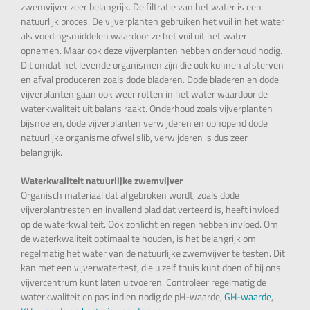
zwemvijver zeer belangrijk. De filtratie van het water is een
natuurlijk proces. De vijverplanten gebruiken het vuil in het water
als voedingsmiddelen waardoor ze het vuil uit het water
opnemen. Maar ook deze vijverplanten hebben onderhoud nodig.
Dit omdat het levende organismen zijn die ook kunnen afsterven
en afval produceren zoals dode bladeren. Dode bladeren en dode
vijverplanten gaan ook weer rotten in het water waardoor de
waterkwaliteit uit balans raakt. Onderhoud zoals vijverplanten
bijsnoeien, dode vijverplanten verwijderen en ophopend dode
natuurlijke organisme ofwel slib, verwijderen is dus zeer
belangrijk.
Waterkwaliteit natuurlijke zwemvijver
Organisch materiaal dat afgebroken wordt, zoals dode
vijverplantresten en invallend blad dat verteerd is, heeft invloed
op de waterkwaliteit. Ook zonlicht en regen hebben invloed. Om
de waterkwaliteit optimaal te houden, is het belangrijk om
regelmatig het water van de natuurlijke zwemvijver te testen. Dit
kan met een vijverwatertest, die u zelf thuis kunt doen of bij ons
vijvercentrum kunt laten uitvoeren. Controleer regelmatig de
waterkwaliteit en pas indien nodig de pH-waarde,
GH-waarde
,