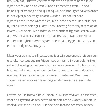
uitkijken dat u niet te veel waterplanten en vijverplanten in de
vijver heeft waarin ze vast kunnen komen te zitten. En nog
belangrijker zo mag er nou juist bij koi helemaal geen vijverplanten
in het vijvergedeelte geplaatst worden. Omdat koi deze
vijverplanten kapot wroeten en in no-time opeten. Daarbij is het
bij koi ook zeer belangrijk dat u een krachtig filtreersysteem op de
zwemvijver heeft. Dit omdat koi veel ontlasting produceren wat
anders het water vervuilt en uit balans haalt. Daarvoor zou u
eerder een hybride zwemvijver moeten aanleggen in plaats van
een natuurlijke zwemvijver.
Maar voor een natuurlijke zwemvijver zijn gewone siervissen een
uitstekende toevoeging. Vissen spelen namelijk een belangrijke
rol in het ecologisch evenwicht van de zwemvijver. Ze helpen bij
het bestrijden van algen en houden het water schoon door het
eten van insecten en ander organisch materiaal. Daarnaast
zorgen vissen voor een levendige en dynamische sfeer in de
vijver.
Let wel op! De hoeveelheid vissen in uw zwemvijver is essentieel
voor een gezond vissen bestand en een goede waterkwaliteit. Te
veel vijvervissen kan nou juist de hele biotoop om zeep helpen.