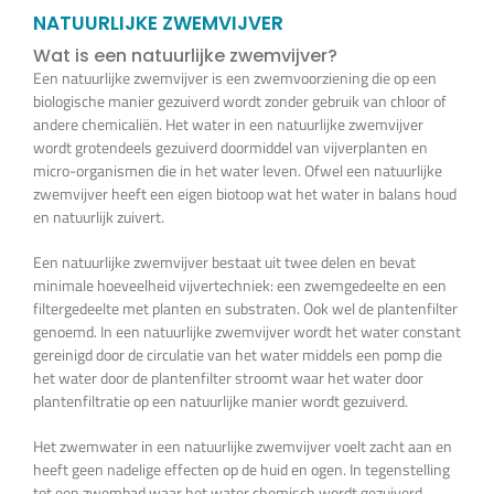
Vijverplanten
NATUURLIJKE ZWEMVIJVER
Wat is een natuurlijke zwemvijver?
Een natuurlijke zwemvijver is een zwemvoorziening die op een
Koi’s en siervissen
biologische manier gezuiverd wordt zonder gebruik van chloor of
andere chemicaliën. Het water in een natuurlijke zwemvijver
wordt grotendeels gezuiverd doormiddel van vijverplanten en
Waterkwaliteit
micro-organismen die in het water leven. Ofwel een natuurlijke
zwemvijver heeft een eigen biotoop wat het water in balans houd
en natuurlijk zuivert.
Impressie
Een natuurlijke zwemvijver bestaat uit twee delen en bevat
minimale hoeveelheid vijvertechniek: een zwemgedeelte en een
Contact
filtergedeelte met planten en substraten. Ook wel de plantenfilter
genoemd. In een natuurlijke zwemvijver wordt het water constant
gereinigd door de circulatie van het water middels een pomp die
Onze Webshop >>>
het water door de plantenfilter stroomt waar het water door
plantenfiltratie op een natuurlijke manier wordt gezuiverd.
Het zwemwater in een natuurlijke zwemvijver voelt zacht aan en
heeft geen nadelige effecten op de huid en ogen. In tegenstelling
tot een zwembad waar het water chemisch wordt gezuiverd.