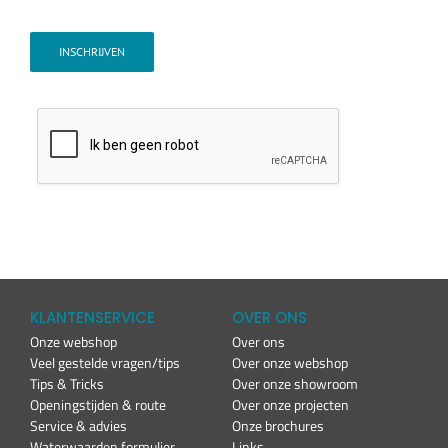
INSCHRIJVEN
KLANTENSERVICE
OVER ONS
Onze webshop
Over ons
Veel gestelde vragen/tips
Over onze webshop
Tips & Tricks
Over onze showroom
Openingstijden & route
Over onze projecten
Service & advies
Onze brochures
Waterwaarden formulier
Links