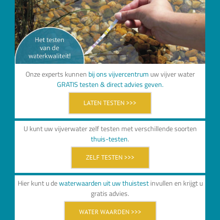
Onze experts kunnen
bij ons vijvercentrum
uw vijver water
GRATIS testen & direct advies geven.
LATEN TESTEN >>>
U kunt uw vijverwater zelf testen met verschillende soorten
thuis-testen
.
ZELF TESTEN >>>
Hier kunt u de
waterwaarden uit uw thuistest
invullen en krijgt u
gratis advies.
WATER WAARDEN >>>