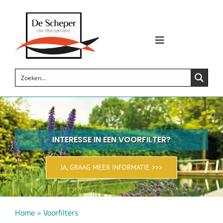
Skip
to
content
Toggle
Navigation
Zwemvijvers
Siervijvers
Koi vijvers
INTERESSE IN EEN VOORFILTER?
Vijverproducten
JA, GRAAG MEER INFORMATIE >>>
Wellness
Home
»
Voorfilters