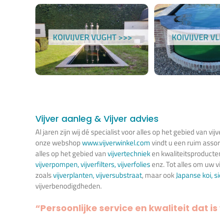
Vijver aanleg & Vijver advies
Al jaren zijn wij dé specialist voor alles op het gebied van vijv
onze webshop
www.vijverwinkel.com
vindt u een ruim asso
alles op het gebied van
vijvertechniek
en kwaliteitsproducte
vijverpompen
,
vijverfilters
,
vijverfolies
enz. Tot alles om uw vi
zoals
vijverplanten
,
vijversubstraat
, maar ook
Japanse koi
,
s
vijverbenodigdheden.
“Persoonlijke service en kwaliteit dat is 