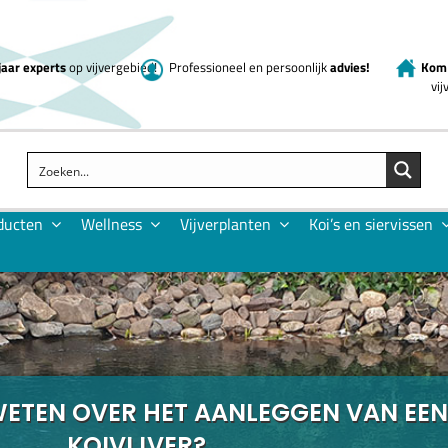
jaar experts
op vijvergebied!
Professioneel en persoonlijk
advies!
Kom 
vi
ducten
Wellness
Vijverplanten
Koi’s en siervissen
WETEN OVER HET AANLEGGEN VAN EEN
KOIVIJVER?