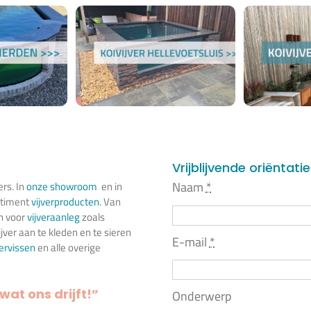
Vrijblijvende oriëntati
Naam
*
ers. In
onze showroom
en in
rtiment
vijverproducten
. Van
n voor
vijveraanleg
zoals
jver aan te kleden en te sieren
E-mail
*
iervissen
en alle overige
wat ons drijft!”
Onderwerp