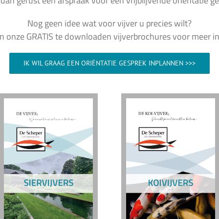
dan gerust een afspraak voor een vrijblijvende oriëntatie ge
Nog geen idee wat voor vijver u precies wilt?
in onze GRATIS te downloaden vijverbrochures voor meer inf
IK WIL GRAAG EEN ORIËNTATIE GESPREK INPLANNEN >>>