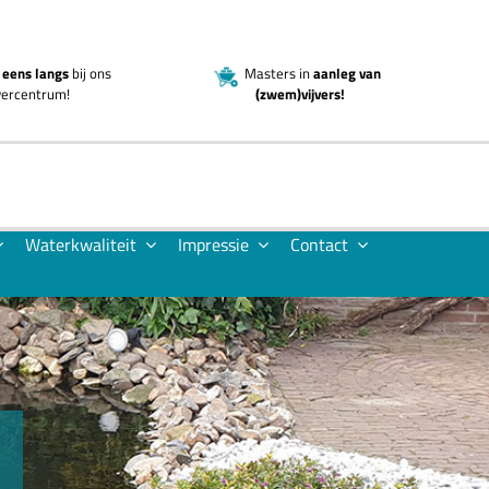
eens langs
bij ons
Masters in
aanleg van
jvercentrum!
(zwem)vijvers!
Waterkwaliteit
Impressie
Contact