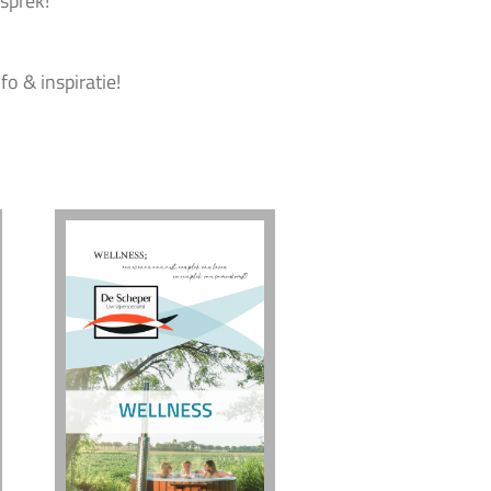
sprek!
o & inspiratie!