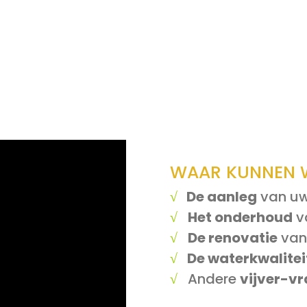
WAAR KUNNEN W
√
De aanleg
van uw
√
Het onderhoud
v
√
De renovatie
van
√
De waterkwalitei
√
Andere
vijver-v