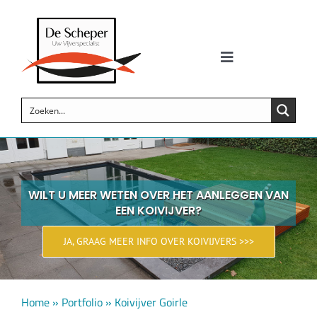
Skip
to
content
Toggle
Navigation
Zwemvijvers
Siervijvers
Koi vijvers
WILT U MEER WETEN OVER HET AANLEGGEN VAN
EEN KOIVIJVER?
Vijverproducten
JA, GRAAG MEER INFO OVER KOIVIJVERS >>>
Wellness
Home
»
Portfolio
»
Koivijver Goirle