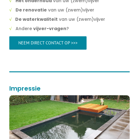
√
Het onderhoud
van uw (zwem)vijver
√
De renovatie
van uw (zwem)vijver
√
De waterkwaliteit
van uw (zwem)vijver
√
Andere
vijver-vragen
?
NEEM DIRECT CONTACT OP >>>
Impressie