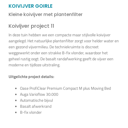
Vijverplanten
KOIVIJVER GOIRLE
Kleine koivijver met plantenfilter
Koi’s en siervissen
Koivijver project 11
In deze tuin hebben we een compacte maar stijlvolle koivijver
aangelegd. Het natuurlijke plantenfilter zorgt voor helder water en
Waterkwaliteit
een gezond vijvermilieu. De techniekruimte is discreet
weggewerkt onder een strakke B-fix vlonder, waardoor het
geheel rustig oogt. De basalt randafwerking geeft de vijver een
Impressie
moderne en tijdloze uitstraling.
Uitgelichte project details:
Contact
Oase ProfiClear Premium Compact M plus Moving Bed
Auga Varioflow 30.000
Onze Webshop >>>
Automatische bijvul
Basalt afwerkrand
B-fix vlonder