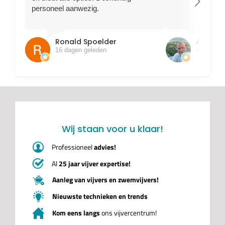
arrow_forward_ios
personeel aanwezig.
Ronald Spoelder
Ajem B
16 dagen geleden
één maan
Wij staan voor u klaar!
Professioneel
advies!
Al
25 jaar vijver expertise!
Aanleg van vijvers en zwemvijvers!
Nieuwste technieken en trends
Kom eens langs
ons vijvercentrum!