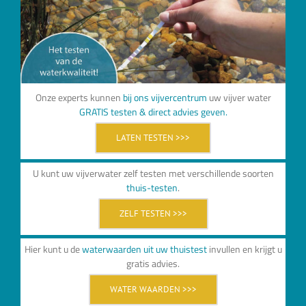
Onze experts kunnen
bij ons vijvercentrum
uw vijver water
GRATIS testen & direct advies geven.
LATEN TESTEN >>>
U kunt uw vijverwater zelf testen met verschillende soorten
thuis-testen
.
ZELF TESTEN >>>
Hier kunt u de
waterwaarden uit uw thuistest
invullen en krijgt u
gratis advies.
WATER WAARDEN >>>