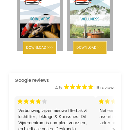
DOWNLOAD >>>
DOWNLOAD >>>
Google reviews
star
star
star
star
star
4.5
116 reviews
star
star
star
star
star
star
star
star
star
star
Verbouwing vijver, nieuwe filterbak &
Net een steur g
luchtfilter , lekkage & Koi issues. Dit
assortiment goe
Vijvercentrum is compleet voorzien ,
zeker nog terug
en biedt alle opties. Deskundig