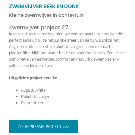
Vijverplanten
ZWEMVIJVER BEEK EN DONK
Kleine zwemvijver in achtertuin
Koi’s en siervissen
Zwemvijver project 27
In deze achtertuin realiseerden we een compacte zwemvijver die
perfect aansluit bij de natuurlijke sfeer van de tuin. Dankzij het
Waterkwaliteit
Auga-drukfilter, een stille robotstofzuiger en een doordacht
plantenfilter blijft het water helder en onderhoudsarm. Een ideale
combinatie van esthetiek, comfort en natuurlijk zwemplezier –
Impressie
zelfs in een kleinere tuin.
Uitgelichte project details:
Contact
Auga drukfilter
Robotstofzuiger
Plantenfilter
Onze Webshop >>>
ZIE IMPRESSIE PROJECT >>>