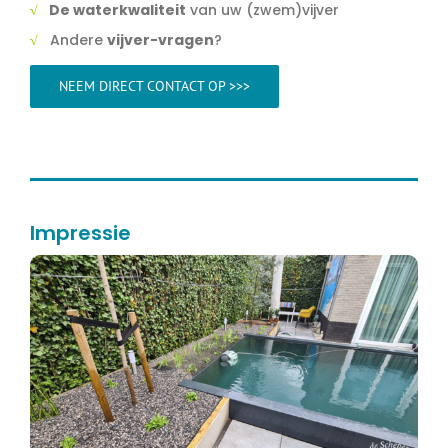
√
De waterkwaliteit
van uw (zwem)vijver
√
Andere
vijver-vragen
?
NEEM DIRECT CONTACT OP >>>
Impressie