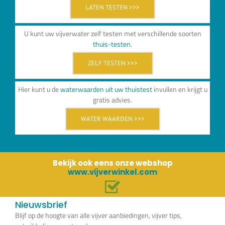
LATEN TESTEN >>>
U kunt uw vijverwater zelf testen met verschillende soorten
thuis-testen
.
ZELF TESTEN >>>
Hier kunt u de
waterwaarden uit uw thuistest
invullen en krijgt u
gratis advies.
WATER WAARDEN >>>
Bekijk ook eens onze webshop
www.vijverwinkel.com
Nieuwsbrief
Blijf op de hoogte van alle vijver aanbiedingen, vijver tips,