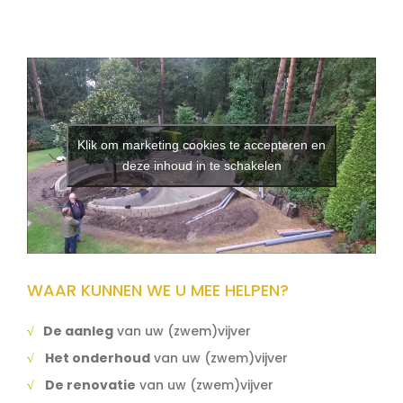
Klik om marketing cookies te accepteren en
deze inhoud in te schakelen
WAAR KUNNEN WE U MEE HELPEN?
√
De aanleg
van uw (zwem)vijver
√
Het onderhoud
van uw (zwem)vijver
√
De renovatie
van uw (zwem)vijver