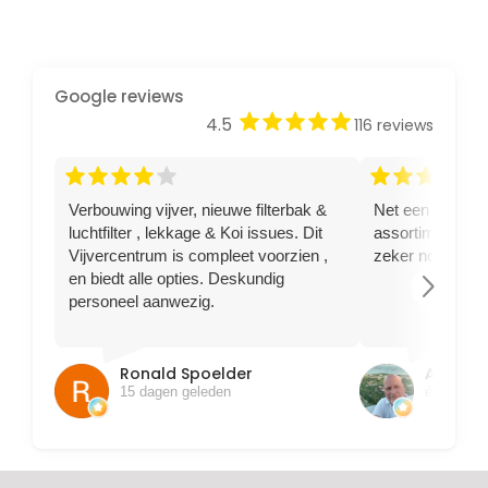
Google reviews
star
star
star
star
star
4.5
116 reviews
star
star
star
star
star
star
star
star
star
star
Verbouwing vijver, nieuwe filterbak &
Net een steur g
luchtfilter , lekkage & Koi issues. Dit
assortiment goe
Vijvercentrum is compleet voorzien ,
zeker nog terug
en biedt alle opties. Deskundig
arrow_forward_ios
personeel aanwezig.
Ronald Spoelder
Ajem B
15 dagen geleden
één maan