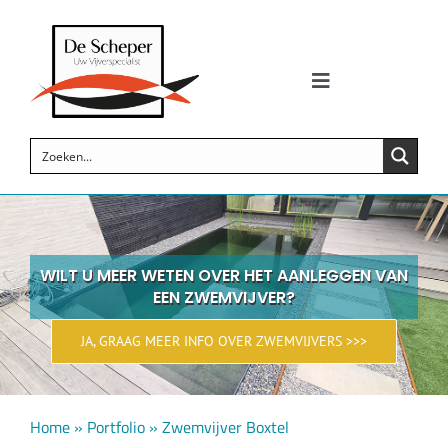
Skip
to
content
Toggle
Navigation
Zwemvijvers
Siervijvers
Koi vijvers
WILT U MEER WETEN OVER HET AANLEGGEN VAN
EEN ZWEMVIJVER?
Vijverproducten
JA, GRAAG MEER INFO OVER ZWEMVIJVERS >>>
Wellness
Home
»
Portfolio
»
Zwemvijver Boxtel