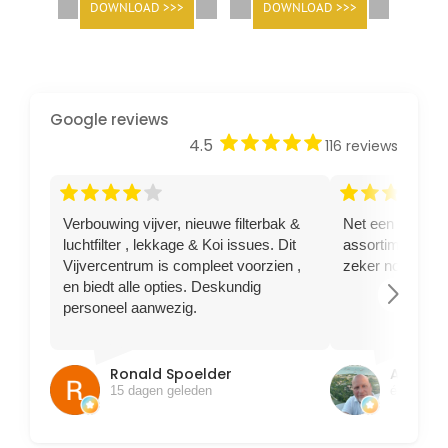
DOWNLOAD >>>
DOWNLOAD >>>
Google reviews
star
star
star
star
star
4.5
116 reviews
star
star
star
star
star
star
star
star
star
star
Verbouwing vijver, nieuwe filterbak &
Net een steur g
luchtfilter , lekkage & Koi issues. Dit
assortiment goe
Vijvercentrum is compleet voorzien ,
zeker nog terug
en biedt alle opties. Deskundig
arrow_forward_ios
personeel aanwezig.
Ronald Spoelder
Ajem B
15 dagen geleden
één maan