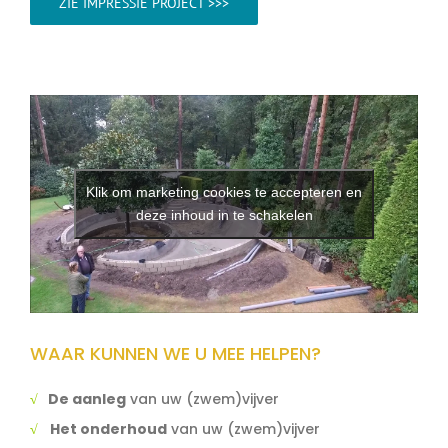
ZIE IMPRESSIE PROJECT >>>
Klik om marketing cookies te accepteren en
deze inhoud in te schakelen
WAAR KUNNEN WE U MEE HELPEN?
√
De aanleg
van uw (zwem)vijver
√
Het onderhoud
van uw (zwem)vijver