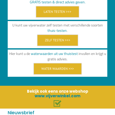
GRATIS testen & direct advies geven.
LATEN TESTEN >>>
U kunt uw vijverwater zelf testen met verschillende soorten
thuis-testen
.
ZELF TESTEN >>>
Hier kunt u de
waterwaarden uit uw thuistest
invullen en krijgt u
gratis advies.
WATER WAARDEN >>>
Bekijk ook eens onze webshop
www.vijverwinkel.com
Nieuwsbrief