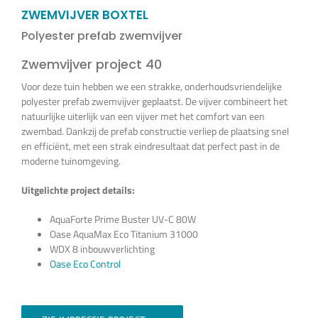
Vijverplanten
ZWEMVIJVER BOXTEL
Polyester prefab zwemvijver
Koi’s en siervissen
Zwemvijver project 40
Voor deze tuin hebben we een strakke, onderhoudsvriendelijke
polyester prefab zwemvijver geplaatst. De vijver combineert het
Waterkwaliteit
natuurlijke uiterlijk van een vijver met het comfort van een
zwembad. Dankzij de prefab constructie verliep de plaatsing snel
en efficiënt, met een strak eindresultaat dat perfect past in de
Impressie
moderne tuinomgeving.
Uitgelichte project details:
Contact
AquaForte Prime Buster UV-C 80W
Oase AquaMax Eco Titanium 31000
Onze Webshop >>>
WDX 8 inbouwverlichting
Oase Eco Control