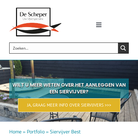
Skip
to
content
Toggle
Navigation
Zwemvijvers
Siervijvers
Koi vijvers
WILT U MEER WETEN OVER HET AANLEGGEN VAN
EEN SIERVIJVER?
Vijverproducten
JA, GRAAG MEER INFO OVER SIERVIJVERS >>>
Wellness
Home
»
Portfolio
»
Siervijver Best