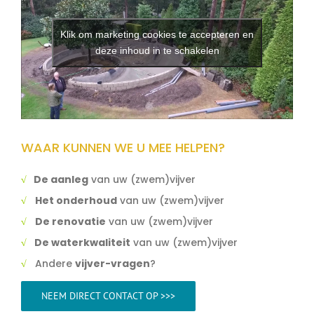
Klik om marketing cookies te accepteren en
deze inhoud in te schakelen
WAAR KUNNEN WE U MEE HELPEN?
√
De aanleg
van uw (zwem)vijver
√
Het onderhoud
van uw (zwem)vijver
√
De renovatie
van uw (zwem)vijver
√
De waterkwaliteit
van uw (zwem)vijver
√
Andere
vijver-vragen
?
NEEM DIRECT CONTACT OP >>>