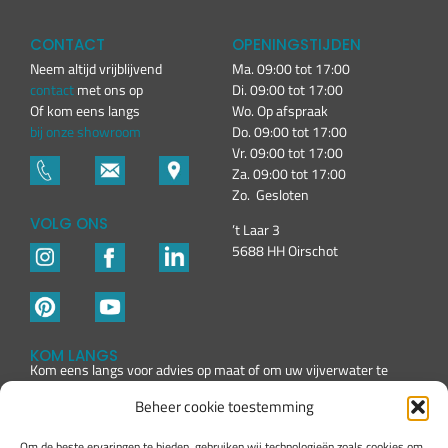
CONTACT
OPENINGSTIJDEN
Neem altijd vrijblijvend
Ma. 09:00 tot 17:00
contact
met ons op
Di. 09:00 tot 17:00
Of kom eens langs
Wo. Op afspraak
bij onze showroom
Do. 09:00 tot 17:00
Vr. 09:00 tot 17:00
Za. 09:00 tot 17:00
Zo. Gesloten
VOLG ONS
’t Laar 3
5688 HH Oirschot
KOM LANGS
Kom eens langs voor advies op maat of om uw vijverwater te
laten testen
Beheer cookie toestemming
Om de beste ervaringen te bieden, gebruiken wij technologieën zoals cookies om