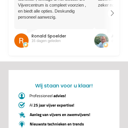
Vijvercentrum is compleet voorzien ,
zeker nog terug
en biedt alle opties. Deskundig
arrow_forward_ios
personeel aanwezig.
Ronald Spoelder
Ajem B
16 dagen geleden
één maan
Wij staan voor u klaar!
Professioneel
advies!
Al
25 jaar vijver expertise!
Aanleg van vijvers en zwemvijvers!
Nieuwste technieken en trends