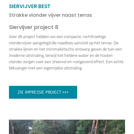
Vijverplanten
SIERVIJVER BEST
Strakke vlonder vijver naast terras
Koi’s en siervissen
Siervijver project 8
Voor dit project hebben we een compacte, rechthoekige
vlondervijver aangelegd die naadloos aansluit op het terras. De
Waterkwaliteit
strakke lijnen en het minimalistische ontwerp geven de tuin een
moderne uitstraling, terwijl het heldere water en de houten
vlonder zorgen voor een sfeervol en rustgevend effect. Een echte
Impressie
blikvanger met een eigentijdse uitstraling.
Contact
ZIE IMPRESSIE PROJECT >>>
Onze Webshop >>>