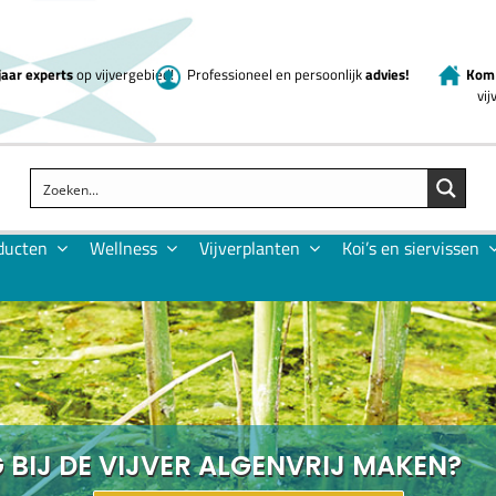
jaar experts
op vijvergebied!
Professioneel en persoonlijk
advies!
Kom 
vi
ducten
Wellness
Vijverplanten
Koi’s en siervissen
 BIJ DE VIJVER ALGENVRIJ MAKEN?