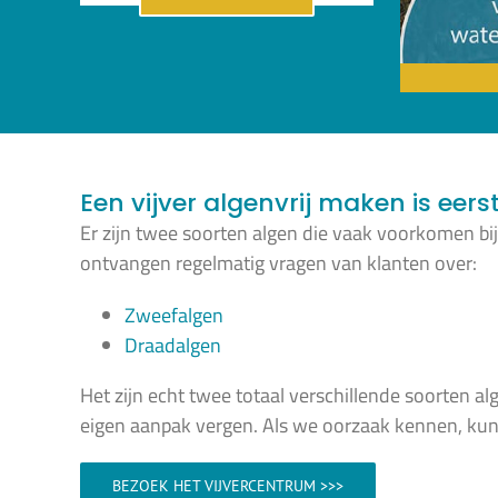
Een vijver algenvrij maken is eers
Er zijn twee soorten algen die vaak voorkomen bi
ontvangen regelmatig vragen van klanten over:
Zweefalgen
Draadalgen
Het zijn echt twee totaal verschillende soorten a
eigen aanpak vergen. Als we oorzaak kennen, ku
BEZOEK HET VIJVERCENTRUM >>>