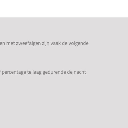
aken met zweefalgen zijn vaak de volgende
of percentage te laag gedurende de nacht