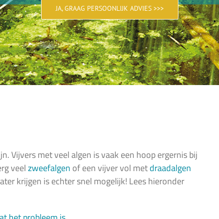
JA, GRAAG PERSOONLIJK ADVIES >>>
jn. Vijvers met veel algen is vaak een hoop ergernis bij
erg veel
zweefalgen
of een vijver vol met
draadalgen
ter krijgen is echter snel mogelijk! Lees hieronder
wat het probleem is