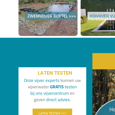
LATEN TESTEN
Onze vijver experts
kunnen uw
vijverwater
GRATIS
testen
bi
j
o
ns
vijvercentrum
en
geven
direct advies
.
LATEN TESTEN >>>