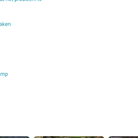
maken
lamp